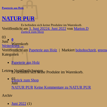
Papeterie aus Holz
NATUR PUR
Es befinden sich keine Produkte im Warenkorb.
Veröffentlicht am
3. Juni 2022
4. Juni 2022
von
Marion.D
Zurück zum Shop
03
0
Juni
Warenkorb
Weiterlesen
→
Veröffentlicht am
Papeterie aus Holz
|
Markiert
bohohochzeit
,
green
Kategorien
Papeterie aus Holz
Letzten Veröffentlichungen
Es befinden sich keine Produkte im Warenkorb.
03
Zurück zum Shop
Juni
NATUR PUR
Keine Kommentare
zu NATUR PUR
Archiv
Juni 2022
(1)