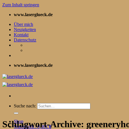
Zum Inhalt springen
www.laserglueck.de
Über mich
Neuigkeiten
Kontakt
Datenschutz
www.laserglueck.de
Suche nach:
Shop
Schlagwort-Archive:
greeneryho
Warenkorb /
0,00
€
0