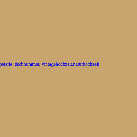
peterie
,
tischnummer
,
vintagehochzeit.naturhochzeit