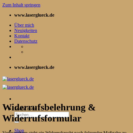
Zum Inhalt springen
www.laserglueck.de
Über mich
Neuigkeiten
Kontakt
Datenschutz
www.laserglueck.de
Widerrufsbelehrung &
Suche nach:
Widerrufsformular
Shop
Verbrauchern steht ein Widerrufsrecht nach folgender Maßgabe zu,