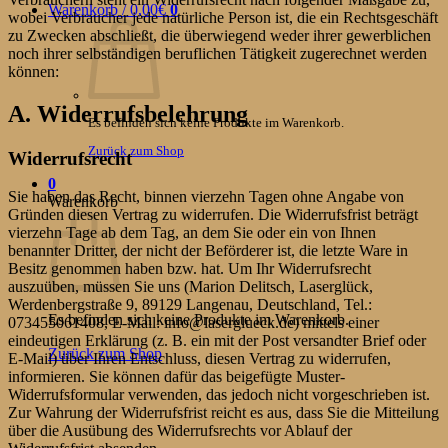
Warenkorb /
0,00
€
0
wobei Verbraucher jede natürliche Person ist, die ein Rechtsgeschäft
zu Zwecken abschließt, die überwiegend weder ihrer gewerblichen
noch ihrer selbständigen beruflichen Tätigkeit zugerechnet werden
können:
A. Widerrufsbelehrung
Es befinden sich keine Produkte im Warenkorb.
Zurück zum Shop
Widerrufsrecht
0
Sie haben das Recht, binnen vierzehn Tagen ohne Angabe von
Warenkorb
Gründen diesen Vertrag zu widerrufen. Die Widerrufsfrist beträgt
vierzehn Tage ab dem Tag, an dem Sie oder ein von Ihnen
benannter Dritter, der nicht der Beförderer ist, die letzte Ware in
Besitz genommen haben bzw. hat. Um Ihr Widerrufsrecht
auszuüben, müssen Sie uns (Marion Delitsch, Laserglück,
Werdenbergstraße 9, 89129 Langenau, Deutschland, Tel.:
Es befinden sich keine Produkte im Warenkorb.
073455061408, E-Mail: info@laserglueck.de) mittels einer
eindeutigen Erklärung (z. B. ein mit der Post versandter Brief oder
Zurück zum Shop
E-Mail) über Ihren Entschluss, diesen Vertrag zu widerrufen,
informieren. Sie können dafür das beigefügte Muster-
Widerrufsformular verwenden, das jedoch nicht vorgeschrieben ist.
Zur Wahrung der Widerrufsfrist reicht es aus, dass Sie die Mitteilung
über die Ausübung des Widerrufsrechts vor Ablauf der