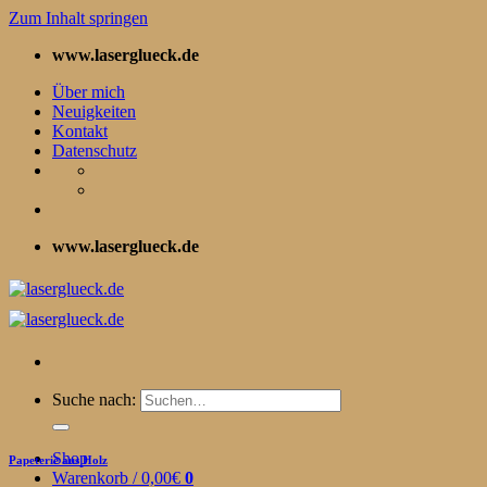
Zum Inhalt springen
www.laserglueck.de
Über mich
Neuigkeiten
Kontakt
Datenschutz
www.laserglueck.de
Suche nach:
Shop
Papeterie aus Holz
Warenkorb /
0,00
€
0