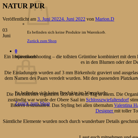
NATUR PUR
Veröffentlicht am
3. Juni 2022
4. Juni 2022
von
Marion.D
03
Es befinden sich keine Produkte im Warenkorb.
Juni
Zurück zum Shop
0
Warenkorb
Ein Inspirationsshooting – die tollsten Grüntöne kombiniert mit d
es in den Blumen oder der De
Die Einladungen wurden auf 3 mm Birkenholz graviert und ausgelaser
dem Namen des Paars veredelt wurden. Mit den passenden Platzkart
Es befinden sich keine Produkte im Warenkorb.
Die Dienstleister ergänzten sich an diesem Tag in allem. Die Organ
zuständig war wurde der Obere Saal im
Schlosszwiefaltendorf
stim
Zurück zum Shop
Bildern festzuhalten. Das Styling bei allen übernahm
Valentina H
Designer
mit toller 
Sämtliche Elemente wurden noch durch wunderbare Details geschmückt
Lasst euch mitnehmen und euc