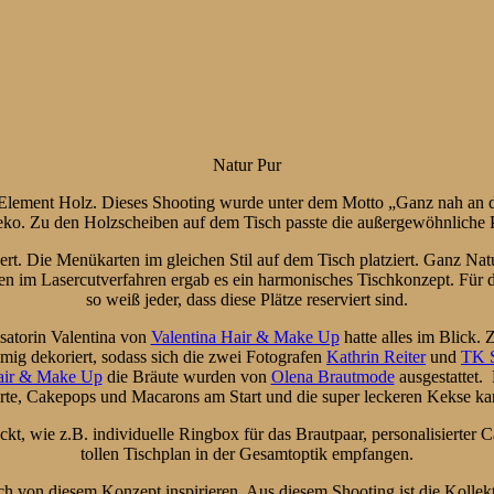
Natur Pur
em Element Holz. Dieses Shooting wurde unter dem Motto „Ganz nah an 
ko. Zu den Holzscheiben auf dem Tisch passte die außergewöhnliche P
t. Die Menükarten im gleichen Stil auf dem Tisch platziert. Ganz Nat
en im Lasercutverfahren ergab es ein harmonisches Tischkonzept. Für 
so weiß jeder, dass diese Plätze reserviert sind.
isatorin Valentina von
Valentina Hair & Make Up
hatte alles im Blick
mig dekoriert, sodass sich die zwei Fotografen
Kathrin Reiter
und
TK S
air & Make Up
die Bräute wurden von
Olena Brautmode
ausgestattet.
Torte, Cakepops und Macarons am Start und die super leckeren Kekse 
, wie z.B. individuelle Ringbox für das Brautpaar, personalisierter
tollen Tischplan in der Gesamtoptik empfangen.
h von diesem Konzept inspirieren. Aus diesem Shooting ist die Kol