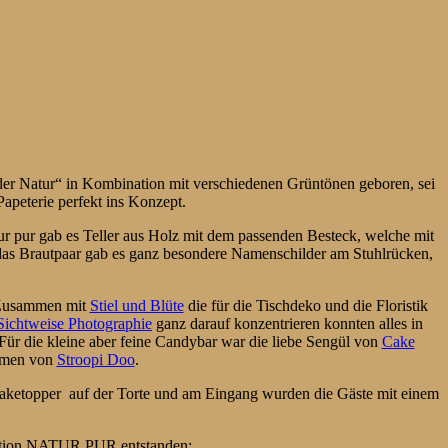
der Natur“ in Kombination mit verschiedenen Grüntönen geboren, sei
apeterie perfekt ins Konzept.
ur pur gab es Teller aus Holz mit dem passenden Besteck, welche mit
das Brautpaar gab es ganz besondere Namenschilder am Stuhlrücken,
. Zusammen mit
Stiel und Blüte
die für die Tischdeko und die Floristik
ichtweise Photographie
ganz darauf konzentrieren konnten alles in
 Für die kleine aber feine Candybar war die liebe Sengül von
Cake
kamen von
Stroopi Doo
.
 Caketopper auf der Torte und am Eingang wurden die Gäste mit einem
lektion NATUR PUR entstanden: