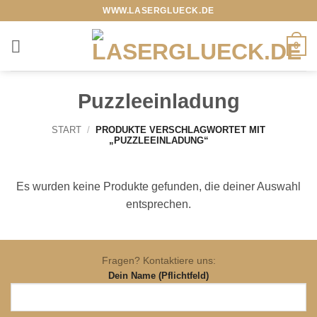
Zum
WWW.LASERGLUECK.DE
Inhalt
springen
0
Puzzleeinladung
START
/
PRODUKTE VERSCHLAGWORTET MIT
„PUZZLEEINLADUNG“
Es wurden keine Produkte gefunden, die deiner Auswahl
entsprechen.
Fragen? Kontaktiere uns:
Dein Name (Pflichtfeld)