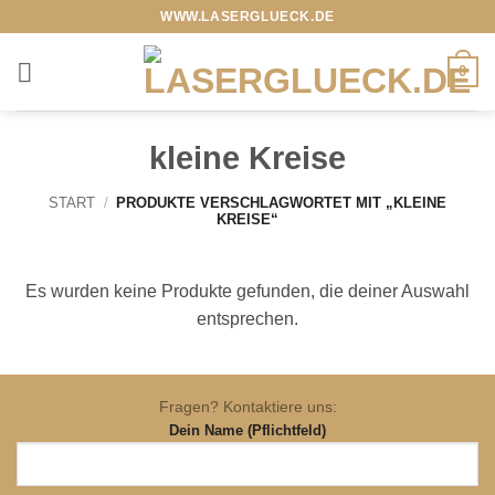
Zum
WWW.LASERGLUECK.DE
Inhalt
springen
0
kleine Kreise
START
/
PRODUKTE VERSCHLAGWORTET MIT „KLEINE
KREISE“
Es wurden keine Produkte gefunden, die deiner Auswahl
entsprechen.
Fragen? Kontaktiere uns:
Dein Name (Pflichtfeld)