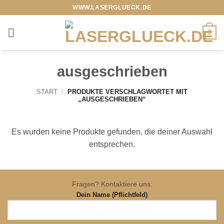
Zum
WWW.LASERGLUECK.DE
Inhalt
springen
0
ausgeschrieben
START
/
PRODUKTE VERSCHLAGWORTET MIT
„AUSGESCHRIEBEN“
Es wurden keine Produkte gefunden, die deiner Auswahl
entsprechen.
Fragen? Kontaktiere uns:
Dein Name (Pflichtfeld)