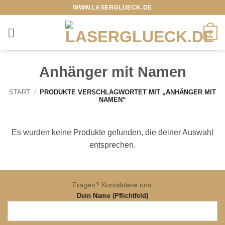
Zum
WWW.LASERGLUECK.DE
Inhalt
springen
0
Anhänger mit Namen
START
/
PRODUKTE VERSCHLAGWORTET MIT „ANHÄNGER MIT
NAMEN“
Es wurden keine Produkte gefunden, die deiner Auswahl
entsprechen.
Fragen? Kontaktiere uns:
Dein Name (Pflichtfeld)