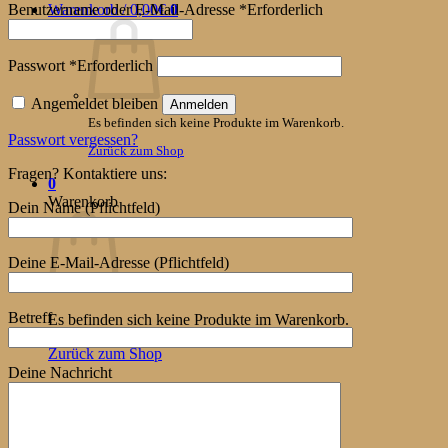
Benutzername oder E-Mail-Adresse
*
Erforderlich
Warenkorb /
0,00
€
0
Passwort
*
Erforderlich
Angemeldet bleiben
Anmelden
Es befinden sich keine Produkte im Warenkorb.
Passwort vergessen?
Zurück zum Shop
Fragen? Kontaktiere uns:
0
Warenkorb
Dein Name (Pflichtfeld)
Deine E-Mail-Adresse (Pflichtfeld)
Betreff
Es befinden sich keine Produkte im Warenkorb.
Zurück zum Shop
Deine Nachricht